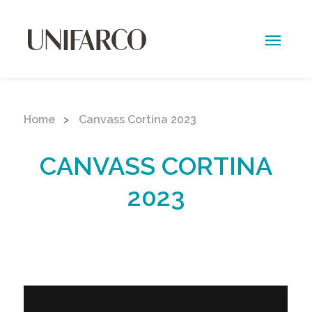
kuroi.he
Home
Canvass Cortina 2023
CANVASS CORTINA
2023