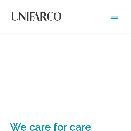
Unifarco
kuroi.he
We care for care