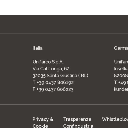
Italia
Germa
Unifarco S.p.A.
Unifa
Via Cal Longa, 62
Insel
32035 Santa Giustina ( BL)
82008
T +39 0437 806192
T +49
F +39 0437 806223
kunden
Privacy &
Trasparenza
Whistleblo
Cookie
Confindustria