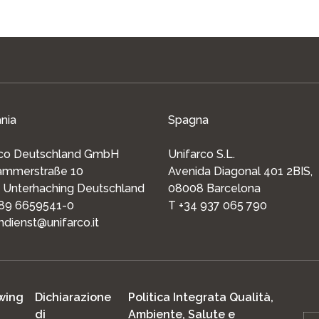
nia
Spagna
rco Deutschland GmbH
Unifarco S.L.
kammerstraße 10
Avenida Diagonal 401 2BIS,
 Unterhaching Deutschland
08008 Barcelona
 89 6659541-0
T +34 937 065 790
dienst@unifarco.it
wing
Dichiarazione
Politica Integrata Qualità,
di
Ambiente, Salute e